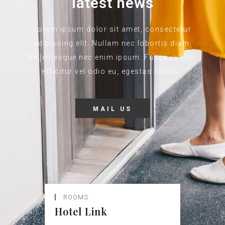
latest news
Lorem ipsum dolor sit amet, consectetur
adipiscing elit. Nullam nec lobortis diam.
Pellentesque nec enim ipsum. Fusce ex nisi,
efficitur vel odio eu, egestas mattis .
MAIL US
ROOMS
Hotel Link