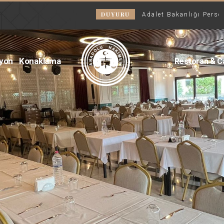
DUYURU
Adalet Bakanlığı Personeller
syon
Konaklama
Restoran & C