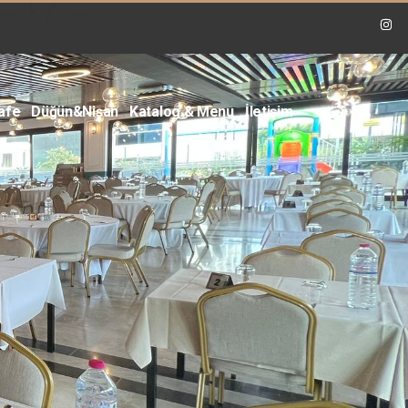
ine Yiyecek ve İçeceklerde %25 İndirim
afe
Düğün&Nişan
Katalog & Menu
İletişim