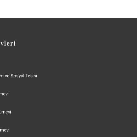
vleri
im ve Sosyal Tesisi
mevi
imevi
imevi