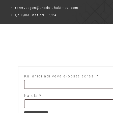
rezervasyon@anadoluhakimevi.com
Çalışma Saatleri : 7/24
Ana Sayfa
Hakkımızda
Toplantı&Organiza
Kullanıcı adı veya e-posta adresi
*
Parola
*