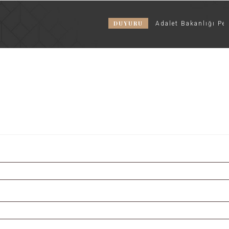
DUYURU
Adalet Bakanlığı Perso
syon
Konaklama
Restoran & C